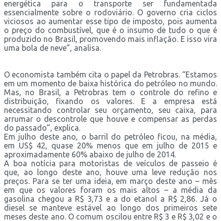
energética para o transporte ser fundamentada
essencialmente sobre o rodoviário. O governo cria ciclos
viciosos ao aumentar esse tipo de imposto, pois aumenta
o preço do combustível, que é o insumo de tudo o que é
produzido no Brasil, promovendo mais inflação. E isso vira
uma bola de neve”, analisa.
O economista também cita o papel da Petrobras. “Estamos
em um momento de baixa histórica do petróleo no mundo.
Mas, no Brasil, a Petrobras tem o controle do refino e
distribuição, fixando os valores. E a empresa está
necessitando controlar seu orçamento, seu caixa, para
arrumar o descontrole que houve e compensar as perdas
do passado”, explica.
Em julho deste ano, o barril do petróleo ficou, na média,
em US$ 42, quase 20% menos que em julho de 2015 e
aproximadamente 60% abaixo de julho de 2014.
A boa notícia para motoristas de veículos de passeio é
que, ao longo deste ano, houve uma leve redução nos
preços. Para se ter uma ideia, em março deste ano – mês
em que os valores foram os mais altos – a média da
gasolina chegou a R$ 3,73 e a do etanol a R$ 2,86. Já o
diesel se manteve estável ao longo dos primeiros sete
meses deste ano. O comum oscilou entre R$ 3 e R$ 3,02 e o