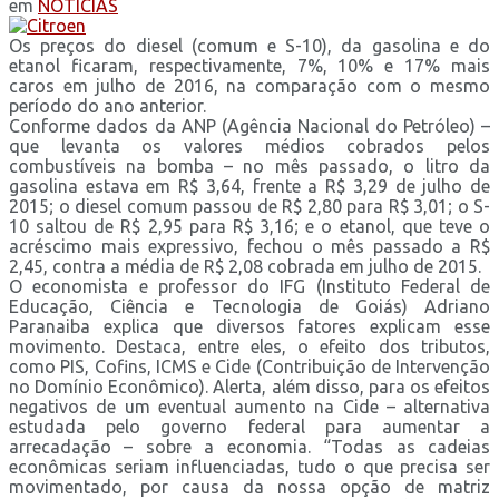
em
NOTÍCIAS
Os preços do diesel (comum e S-10), da gasolina e do
etanol ficaram, respectivamente, 7%, 10% e 17% mais
caros em julho de 2016, na comparação com o mesmo
período do ano anterior.
Conforme dados da ANP (Agência Nacional do Petróleo) –
que levanta os valores médios cobrados pelos
combustíveis na bomba – no mês passado, o litro da
gasolina estava em R$ 3,64, frente a R$ 3,29 de julho de
2015; o diesel comum passou de R$ 2,80 para R$ 3,01; o S-
10 saltou de R$ 2,95 para R$ 3,16; e o etanol, que teve o
acréscimo mais expressivo, fechou o mês passado a R$
2,45, contra a média de R$ 2,08 cobrada em julho de 2015.
O economista e professor do IFG (Instituto Federal de
Educação, Ciência e Tecnologia de Goiás) Adriano
Paranaiba explica que diversos fatores explicam esse
movimento. Destaca, entre eles, o efeito dos tributos,
como PIS, Cofins, ICMS e Cide (Contribuição de Intervenção
no Domínio Econômico). Alerta, além disso, para os efeitos
negativos de um eventual aumento na Cide – alternativa
estudada pelo governo federal para aumentar a
arrecadação – sobre a economia. “Todas as cadeias
econômicas seriam influenciadas, tudo o que precisa ser
movimentado, por causa da nossa opção de matriz