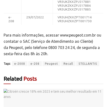
VR3UKZKXZPJ517881
VR3UKZKXZPJ517884
VR3UKZKXZPJ517885
e-
29/07/2022
VR3UHZKXZPT001714
208
VR3UHZKXZPT001730
Para mais informações, acessar www.peugeot.com.br ou
contatar o SAC (Serviço de Atendimento ao Cliente)
da Peugeot, pelo telefone 0800 703 24 24, de segunda a
sexta-feira das 8h às 20h.
Tags:
e-2008
e-208
Peugeot
Recall
STELLANTIS
Related
Posts