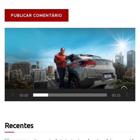
Tocador
de
vídeo
00:00
00:15
Recentes