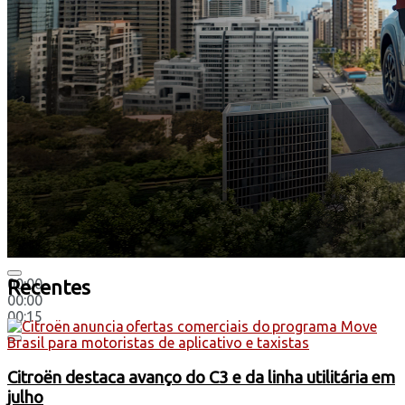
00:00
Recentes
00:00
00:15
Citroën destaca avanço do C3 e da linha utilitária em
julho