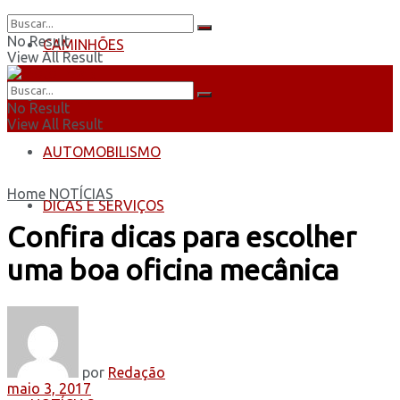
No Result
CAMINHÕES
View All Result
ÔNIBUS
No Result
View All Result
AUTOMOBILISMO
Home
NOTÍCIAS
DICAS E SERVIÇOS
Confira dicas para escolher
uma boa oficina mecânica
por
Redação
maio 3, 2017