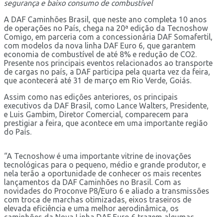
segurança e baixo consumo de combustível
A DAF Caminhões Brasil, que neste ano completa 10 anos
de operações no País, chega na 20ª edição da Tecnoshow
Comigo, em parceria com a concessionária DAF Somafertil,
com modelos da nova linha DAF Euro 6, que garantem
economia de combustível de até 8% e redução de CO2.
Presente nos principais eventos relacionados ao transporte
de cargas no país, a DAF participa pela quarta vez da feira,
que acontecerá até 31 de março em Rio Verde, Goiás.
Assim como nas edições anteriores, os principais
executivos da DAF Brasil, como Lance Walters, Presidente,
e Luis Gambim, Diretor Comercial, comparecem para
prestigiar a feira, que acontece em uma importante região
do País.
“A Tecnoshow é uma importante vitrine de inovações
tecnológicas para o pequeno, médio e grande produtor, e
nela terão a oportunidade de conhecer os mais recentes
lançamentos da DAF Caminhões no Brasil. Com as
novidades do Proconve P8/Euro 6 e aliado a transmissões
com troca de marchas otimizadas, eixos traseiros de
elevada eficiência e uma melhor aerodinâmica, os
caminhões da Nova Linha DAF Euro 6 trazem algumas