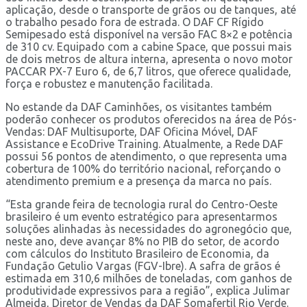
aplicação, desde o transporte de grãos ou de tanques, até
o trabalho pesado fora de estrada. O DAF CF Rígido
Semipesado está disponível na versão FAC 8×2 e potência
de 310 cv. Equipado com a cabine Space, que possui mais
de dois metros de altura interna, apresenta o novo motor
PACCAR PX-7 Euro 6, de 6,7 litros, que oferece qualidade,
força e robustez e manutenção facilitada.
No estande da DAF Caminhões, os visitantes também
poderão conhecer os produtos oferecidos na área de Pós-
Vendas: DAF Multisuporte, DAF Oficina Móvel, DAF
Assistance e EcoDrive Training. Atualmente, a Rede DAF
possui 56 pontos de atendimento, o que representa uma
cobertura de 100% do território nacional, reforçando o
atendimento premium e a presença da marca no país.
“Esta grande feira de tecnologia rural do Centro-Oeste
brasileiro é um evento estratégico para apresentarmos
soluções alinhadas às necessidades do agronegócio que,
neste ano, deve avançar 8% no PIB do setor, de acordo
com cálculos do Instituto Brasileiro de Economia, da
Fundação Getulio Vargas (FGV-Ibre). A safra de grãos é
estimada em 310,6 milhões de toneladas, com ganhos de
produtividade expressivos para a região”, explica Julimar
Almeida, Diretor de Vendas da DAF Somafertil Rio Verde.