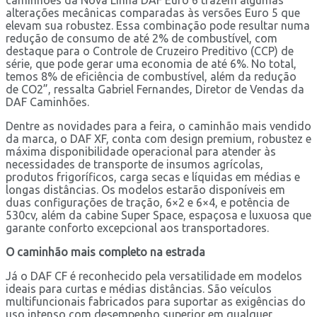
alterações mecânicas comparadas às versões Euro 5 que
elevam sua robustez. Essa combinação pode resultar numa
redução de consumo de até 2% de combustível, com
destaque para o Controle de Cruzeiro Preditivo (CCP) de
série, que pode gerar uma economia de até 6%. No total,
temos 8% de eficiência de combustível, além da redução
de CO2”, ressalta Gabriel Fernandes, Diretor de Vendas da
DAF Caminhões.
Dentre as novidades para a feira, o caminhão mais vendido
da marca, o DAF XF, conta com design premium, robustez e
máxima disponibilidade operacional para atender às
necessidades de transporte de insumos agrícolas,
produtos frigoríficos, carga secas e líquidas em médias e
longas distâncias. Os modelos estarão disponíveis em
duas configurações de tração, 6×2 e 6×4, e potência de
530cv, além da cabine Super Space, espaçosa e luxuosa que
garante conforto excepcional aos transportadores.
O caminhão mais completo na estrada
Já o DAF CF é reconhecido pela versatilidade em modelos
ideais para curtas e médias distâncias. São veículos
multifuncionais fabricados para suportar as exigências do
uso intenso com desempenho superior em qualquer