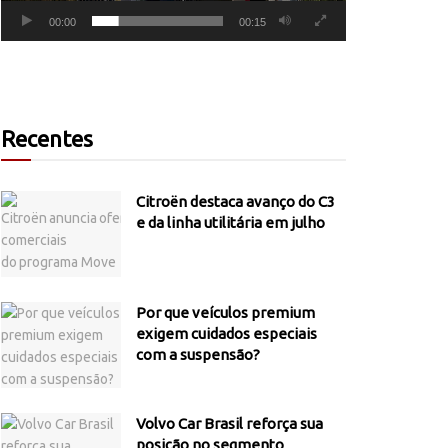
00:00
00:15
Recentes
Citroën destaca avanço do C3
e da linha utilitária em julho
Por que veículos premium
exigem cuidados especiais
com a suspensão?
Volvo Car Brasil reforça sua
posição no segmento