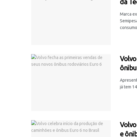
da T
Marca ex
Semipesa
consumo 
Volvo
ônibu
Apresent
já tem 1
Volvo
e ôni