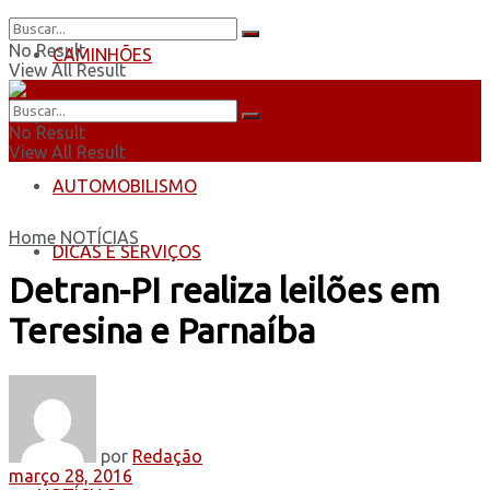
No Result
CAMINHÕES
View All Result
ÔNIBUS
No Result
View All Result
AUTOMOBILISMO
Home
NOTÍCIAS
DICAS E SERVIÇOS
Detran-PI realiza leilões em
Teresina e Parnaíba
por
Redação
março 28, 2016