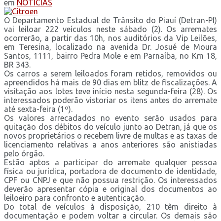
em
NOTÍCIAS
O Departamento Estadual de Trânsito do Piauí (Detran-PI)
vai leiloar 222 veículos neste sábado (2). Os arremates
ocorrerão, a partir das 10h, nos auditórios da Vip Leilões,
em Teresina, localizado na avenida Dr. Josué de Moura
Santos, 1111, bairro Pedra Mole e em Parnaíba, no Km 18,
BR 343.
Os carros a serem leiloados foram retidos, removidos ou
apreendidos há mais de 90 dias em blitz de fiscalizações. A
visitação aos lotes teve início nesta segunda-feira (28). Os
interessados poderão vistoriar os itens antes do arremate
até sexta-feira (1º).
Os valores arrecadados no evento serão usados para
quitação dos débitos do veículo junto ao Detran, já que os
novos proprietários o recebem livre de multas e as taxas de
licenciamento relativas a anos anteriores são anistiadas
pelo órgão.
Estão aptos a participar do arremate qualquer pessoa
física ou jurídica, portadora de documento de identidade,
CPF ou CNPJ e que não possua restrição. Os interessados
deverão apresentar cópia e original dos documentos ao
leiloeiro para confronto e autenticação.
Do total de veículos à disposição, 210 têm direito à
documentação e podem voltar a circular. Os demais são