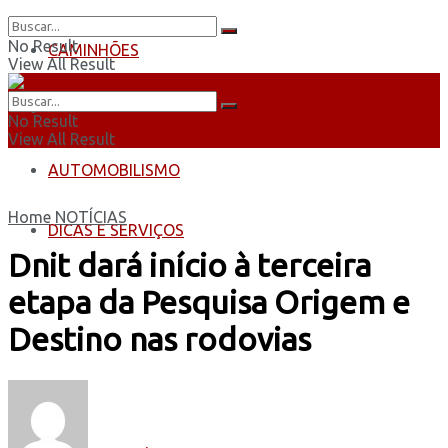
No Result
CAMINHÕES
View All Result
ÔNIBUS
No Result
View All Result
AUTOMOBILISMO
Home
NOTÍCIAS
DICAS E SERVIÇOS
Dnit dará início à terceira
etapa da Pesquisa Origem e
Destino nas rodovias