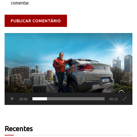
comentar.
Tocador
de
vídeo
00:00
00:15
Recentes