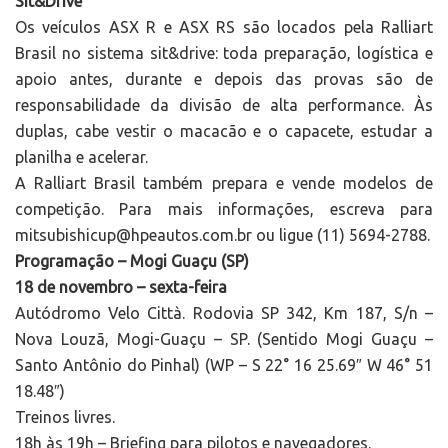
Sit&Drive
Os veículos ASX R e ASX RS são locados pela Ralliart
Brasil no sistema sit&drive: toda preparação, logística e
apoio antes, durante e depois das provas são de
responsabilidade da divisão de alta performance. Às
duplas, cabe vestir o macacão e o capacete, estudar a
planilha e acelerar.
A Ralliart Brasil também prepara e vende modelos de
competição. Para mais informações, escreva para
mitsubishicup@hpeautos.com.br ou ligue (11) 5694-2788.
Programação – Mogi Guaçu (SP)
18 de novembro – sexta-feira
Autódromo Velo Città. Rodovia SP 342, Km 187, S/n –
Nova Louzã, Mogi-Guaçu – SP. (Sentido Mogi Guaçu –
Santo Antônio do Pinhal) (WP – S 22° 16 25.69″ W 46° 51
18.48″)
Treinos livres.
18h às 19h – Briefing para pilotos e navegadores.