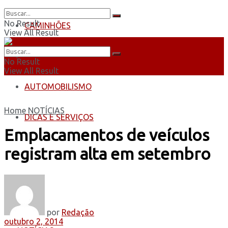
No Result
CAMINHÕES
View All Result
ÔNIBUS
No Result
View All Result
AUTOMOBILISMO
Home
NOTÍCIAS
DICAS E SERVIÇOS
Emplacamentos de veículos
registram alta em setembro
por
Redação
outubro 2, 2014