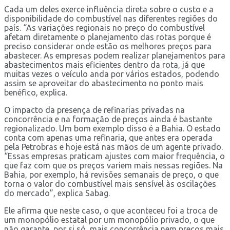
Cada um deles exerce influência direta sobre o custo e a
disponibilidade do combustível nas diferentes regiões do
país. “As variações regionais no preço do combustível
afetam diretamente o planejamento das rotas porque é
preciso considerar onde estão os melhores preços para
abastecer. As empresas podem realizar planejamentos para
abastecimentos mais eficientes dentro da rota, já que
muitas vezes o veículo anda por vários estados, podendo
assim se aproveitar do abastecimento no ponto mais
benéfico, explica.
O impacto da presença de refinarias privadas na
concorrência e na formação de preços ainda é bastante
regionalizado. Um bom exemplo disso é a Bahia. O estado
conta com apenas uma refinaria, que antes era operada
pela Petrobras e hoje está nas mãos de um agente privado.
“Essas empresas praticam ajustes com maior frequência, o
que faz com que os preços variem mais nessas regiões. Na
Bahia, por exemplo, há revisões semanais de preço, o que
torna o valor do combustível mais sensível às oscilações
do mercado”, explica Sabag.
Ele afirma que neste caso, o que aconteceu foi a troca de
um monopólio estatal por um monopólio privado, o que
não garante, por si só, mais concorrência nem preços mais