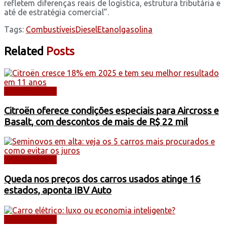
refletem diferenças reais de logística, estrutura tributária e
até de estratégia comercial”.
Tags:
Combustíveis
Diesel
Etanol
gasolina
Related
Posts
AUTOMÓVEIS
Citroën oferece condições especiais para Aircross e
Basalt, com descontos de mais de R$ 22 mil
AUTOMÓVEIS
Queda nos preços dos carros usados atinge 16
estados, aponta IBV Auto
AUTOMÓVEIS