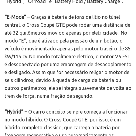
“Hybrid”, “Offroad” e “Battery Hold / Battery Charge”.
“E-Mode” –
Graças à bateria de íons de lítio no túnel
central, o Cross Coupé GTE pode rodar uma distância de
até 32 quilômetros movido apenas por eletricidade. No
modo “E”, que é ativado pela pressão de um botão, o
veículo é movimentado apenas pelo motor traseiro de 85
kW/115 cv. No modo totalmente elétrico, o motor V6 FSI
é desconectado por uma embreagem de desacoplamento
e desligado. Assim que for necessário religar o motor de
seis cilindros, devido à queda de carga da bateria ou
outros parâmetros, ele se integra suavemente de volta ao
trem de força, numa fração de segundo.
“Hybrid” –
O carro conceito sempre começa a funcionar
no modo híbrido. O Cross Coupé GTE, por isso, é um
híbrido completo clássico, que carrega a bateria por
frenagem regenerativa e usa automaticamente os