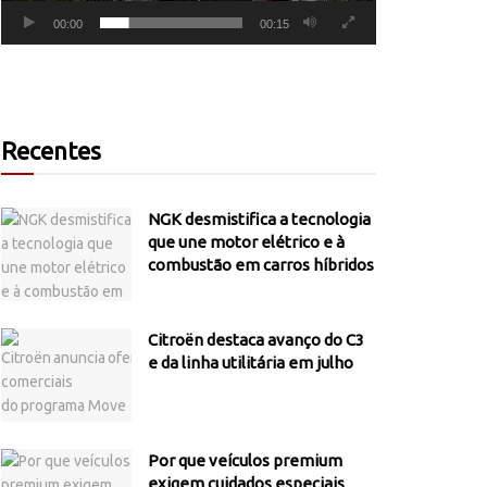
00:00
00:15
Recentes
NGK desmistifica a tecnologia
que une motor elétrico e à
combustão em carros híbridos
Citroën destaca avanço do C3
e da linha utilitária em julho
Por que veículos premium
exigem cuidados especiais