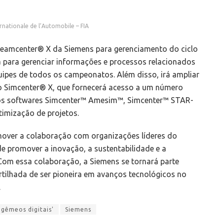
rnationale de l’Automobile – FIA
Teamcenter® X da Siemens para gerenciamento do ciclo
 para gerenciar informações e processos relacionados
uipes de todos os campeonatos. Além disso, irá ampliar
 o Simcenter® X, que fornecerá acesso a um número
 os softwares Simcenter™ Amesim™, Simcenter™ STAR-
imização de projetos.
mover a colaboração com organizações líderes do
 promover a inovação, a sustentabilidade e a
Com essa colaboração, a Siemens se tornará parte
ilhada de ser pioneira em avanços tecnológicos no
.
gêmeos digitais'
Siemens