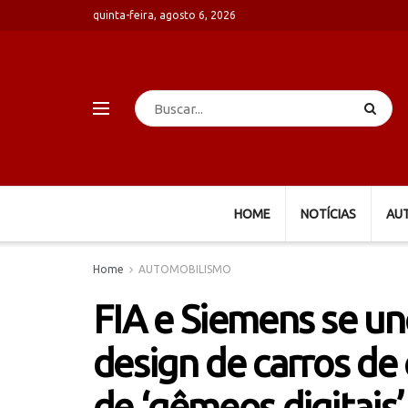
quinta-feira, agosto 6, 2026
HOME
NOTÍCIAS
AU
Home
AUTOMOBILISMO
FIA e Siemens se u
design de carros de
de ‘gêmeos digitais’