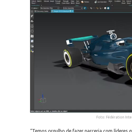
Foto: Fédération Inte
“Temos orgulho de fazer parceria com líderes 