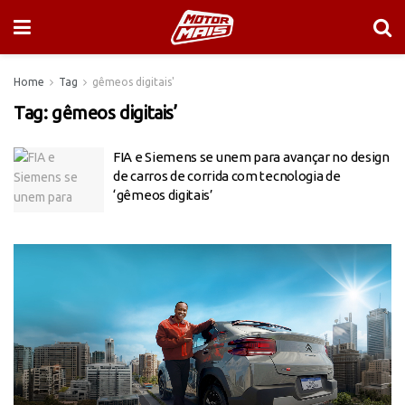
Home
Tag
gêmeos digitais'
Tag:
gêmeos digitais’
FIA e Siemens se unem para avançar no design
de carros de corrida com tecnologia de
‘gêmeos digitais’
Tocador
de
vídeo