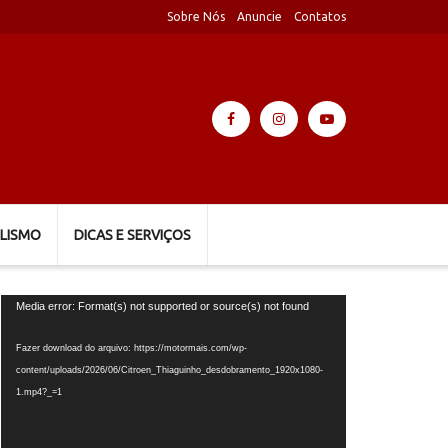
Sobre Nós
Anuncie
Contatos
LISMO
DICAS E SERVIÇOS
Tocador
Media error: Format(s) not supported or source(s) not found
de
vídeo
Fazer download do arquivo: https://motormais.com/wp-
content/uploads/2026/06/Citroen_Thiaguinho_desdobramento_1920x1080-
1.mp4?_=1