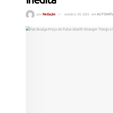
por
Redação
outubro 30, 2025
em
AUTOMÓV