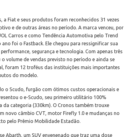
 a Fiat e seus produtos foram reconhecidos 31 vezes
ivo e de outras áreas no período. A marca venceu, por
OL Carros e como Tendência Automotiva pelo Trend
ano foi o Fastback. Ele chegou para ressignificar sua
 performance, segurança e tecnologia. Com apenas três
o volume de vendas previsto no período e ainda se
l, foram 12 troféus das instituições mais importantes
butos do modelo.
do o Scudo, furgão com ótimos custos operacionais e
esentou o e-Scudo, seu primeiro utilitário 100%
mia da categoria (330km). O Cronos também trouxe
om novo câmbio CVT, motor Firefly 1.0 e mudanças no
cto pelo Prêmio Mobilidade Estadão.
se Abarth, um SUV envenenado que traz uma dose