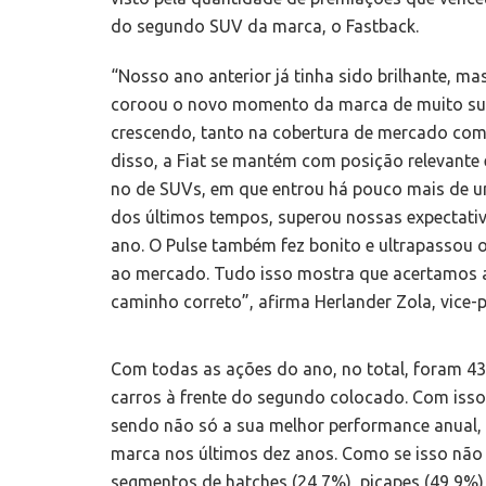
do segundo SUV da marca, o Fastback.
“Nosso ano anterior já tinha sido brilhante, ma
coroou o novo momento da marca de muito su
crescendo, tanto na cobertura de mercado como
disso, a Fiat se mantém com posição relevant
no de SUVs, em que entrou há pouco mais de um
dos últimos tempos, superou nossas expectativ
ano. O Pulse também fez bonito e ultrapassou 
ao mercado. Tudo isso mostra que acertamos a
caminho correto”, afirma Herlander Zola, vice-p
Com todas as ações do ano, no total, foram 43
carros à frente do segundo colocado. Com isso
sendo não só a sua melhor performance anua
marca nos últimos dez anos. Como se isso não b
segmentos de hatches (24,7%), picapes (49,9%) 