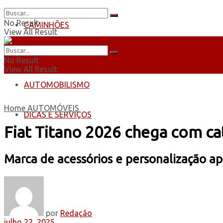
No Result
CAMINHÕES
View All Result
ÔNIBUS
No Result
View All Result
AUTOMOBILISMO
Home
AUTOMÓVEIS
DICAS E SERVIÇOS
Fiat Titano 2026 chega com c
Marca de acessórios e personalização a
por
Redação
julho 22, 2025