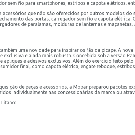
or sem fio para smartphones, estribos e capota elétricos, ent
ta acessórios que não são oferecidos por outros modelos d
echamento das portas, carregador sem fio e capota elétrica. 
argadores de paralamas, molduras de lanternas e maçanetas
também uma novidade para inspirar os fãs da picape. A nova 
nte exclusiva e ainda mais robusta. Concebida sob a versão R
apliques e adesivos exclusivos. Além do exercício feito pelo 
sumidor final, como capota elétrica, engate reboque, estribos
aquisição de peças e acessórios, a Mopar preparou pacotes ex
ridos individualmente nas concessionárias da marca ou através
 Titano: