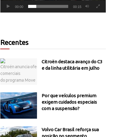
00:00
00:15
Recentes
Citroën destaca avanço do C3
e da linha utilitária em julho
Por que veículos premium
exigem cuidados especiais
com a suspensão?
Volvo Car Brasil reforça sua
posição no segmento