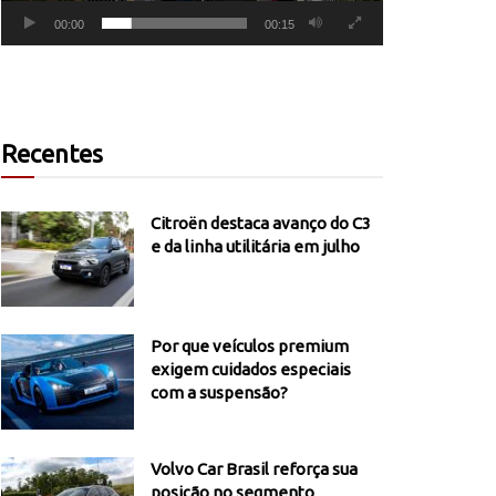
00:00
00:15
Recentes
Citroën destaca avanço do C3
e da linha utilitária em julho
Por que veículos premium
exigem cuidados especiais
com a suspensão?
Volvo Car Brasil reforça sua
posição no segmento