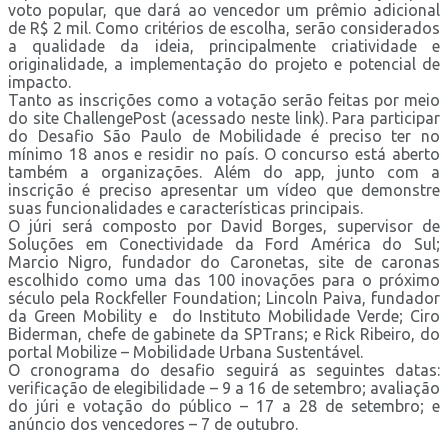
voto popular, que dará ao vencedor um prêmio adicional
de R$ 2 mil. Como critérios de escolha, serão considerados
a qualidade da ideia, principalmente criatividade e
originalidade, a implementação do projeto e potencial de
impacto.
Tanto as inscrições como a votação serão feitas por meio
do site ChallengePost (acessado neste link). Para participar
do Desafio São Paulo de Mobilidade é preciso ter no
mínimo 18 anos e residir no país. O concurso está aberto
também a organizações. Além do app, junto com a
inscrição é preciso apresentar um vídeo que demonstre
suas funcionalidades e características principais.
O júri será composto por David Borges, supervisor de
Soluções em Conectividade da Ford América do Sul;
Marcio Nigro, fundador do Caronetas, site de caronas
escolhido como uma das 100 inovações para o próximo
século pela Rockfeller Foundation; Lincoln Paiva, fundador
da Green Mobility e do Instituto Mobilidade Verde; Ciro
Biderman, chefe de gabinete da SPTrans; e Rick Ribeiro, do
portal Mobilize – Mobilidade Urbana Sustentável.
O cronograma do desafio seguirá as seguintes datas:
verificação de elegibilidade – 9 a 16 de setembro; avaliação
do júri e votação do público – 17 a 28 de setembro; e
anúncio dos vencedores – 7 de outubro.