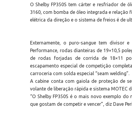
O Shelby FP350S tem cárter e resfriador de 
3160, com bomba de óleo integrada e relação fi
elétrica da direção e o sistema de freios é de u
Externamente, o puro-sangue tem divisor e 
Performance, rodas dianteiras de 19×10,5 pol
de rodas forjadas de corrida de 18×11 pol
escapamento especial de competição completa
carroceria com solda especial “seam welding”.
A cabine conta com gaiola de proteção de s
volante de liberação rápida e sistema MOTEC d
“O Shelby FP350S é o mais novo exemplo do n
que gostam de competir e vencer”, diz Dave Peri