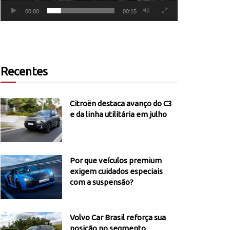
00:00
00:15
Recentes
Citroën destaca avanço do C3
e da linha utilitária em julho
Por que veículos premium
exigem cuidados especiais
com a suspensão?
Volvo Car Brasil reforça sua
posição no segmento