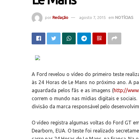
por
Redação
agosto 7, 2015
em
NOTÍCIAS
A Ford revelou o vídeo do primeiro teste real
às 24 Horas de Le Mans no próximo ano. A pa
aguardada pelos fãs e as imagens (
http://www
correm o mundo nas mídias digitais e sociais
divisão da marca responsável pelo desenvolvi
O vídeo registra algumas voltas do Ford GT em
Dearborn, EUA. O teste foi realizado secretam
carro nas 24 Horas de Le Mans, na França. Na o