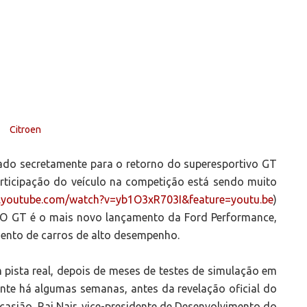
izado secretamente para o retorno do superesportivo GT
rticipação do veículo na competição está sendo muito
.youtube.com/watch?v=yb1O3xR703I&feature=youtu.be
)
. O GT é o mais novo lançamento da Ford Performance,
mento de carros de alto desempenho.
 pista real, depois de meses de testes de simulação em
ente há algumas semanas, antes da revelação oficial do
casião, Raj Nair, vice-presidente de Desenvolvimento do