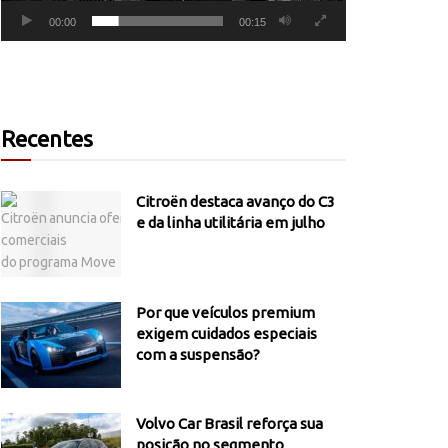
00:00
00:15
Recentes
Citroën destaca avanço do C3
e da linha utilitária em julho
Por que veículos premium
exigem cuidados especiais
com a suspensão?
Volvo Car Brasil reforça sua
posição no segmento