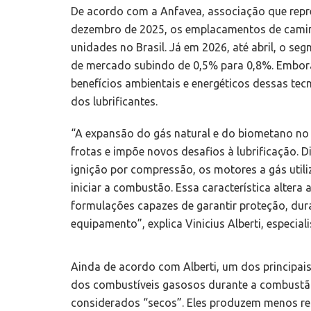
De acordo com a Anfavea, associação que repre
dezembro de 2025, os emplacamentos de camin
unidades no Brasil. Já em 2026, até abril, o s
de mercado subindo de 0,5% para 0,8%. Embora
benefícios ambientais e energéticos dessas tec
dos lubrificantes.
“A expansão do gás natural e do biometano no 
frotas e impõe novos desafios à lubrificação. 
ignição por compressão, os motores a gás utiliz
iniciar a combustão. Essa característica alter
formulações capazes de garantir proteção, durab
equipamento”, explica Vinicius Alberti, especiali
Ainda de acordo com Alberti, um dos principai
dos combustíveis gasosos durante a combustão
considerados “secos”. Eles produzem menos r