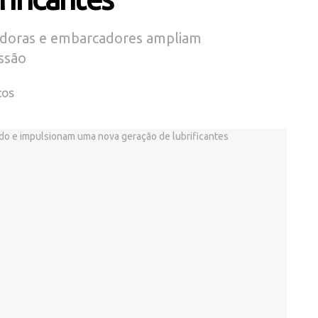
adoras e embarcadores ampliam
ssão
ÇOS