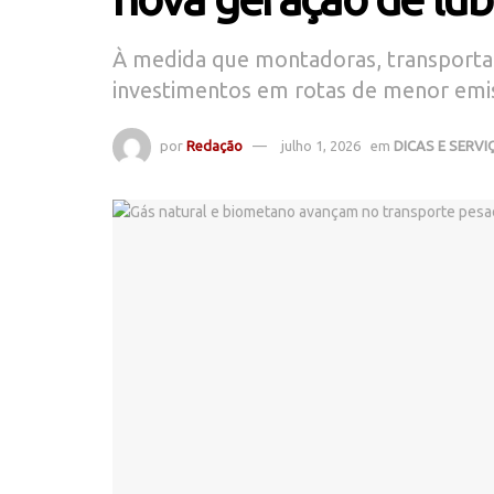
À medida que montadoras, transport
investimentos em rotas de menor emi
por
Redação
julho 1, 2026
em
DICAS E SERVI