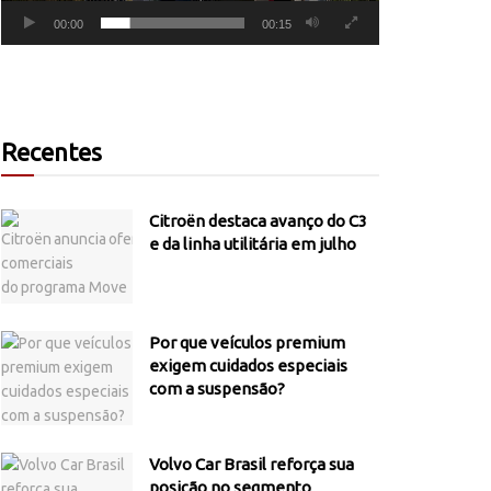
00:00
00:15
Recentes
Citroën destaca avanço do C3
e da linha utilitária em julho
Por que veículos premium
exigem cuidados especiais
com a suspensão?
Volvo Car Brasil reforça sua
posição no segmento