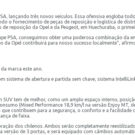
PSA, lançando três novos veículos. Essa ofensiva engloba tod
o o fornecimento de peças de reposição e logística de distr
s de reposição da Opel e da Peugeot, em Huechuraba, o prime
upe PSA, conseguimos obter uma poderosa combinação da enge
 da Opel contribuirá para nosso sucesso localmente”, afirmo
 da marca este ano.
 sistema de abertura e partida sem chave, sistema IntelliLink
um SUV tem de melhor, como um amplo espaço interno, posição
onsumo (Mixed Performance 18,9 km/l na versão Enjoy MT, d
que contribuem para a segurança, o conforto e a facilidade d
ança de faixa.
ração dos chilenos. Ambos serão completamente reestilizados
ma versão de 3 portas, e será equipado com câmbios automáti