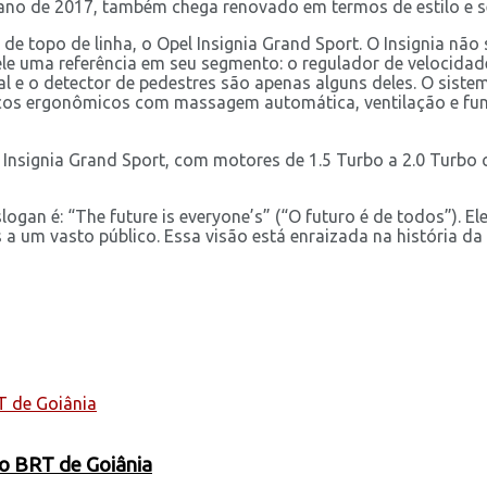
do ano de 2017, também chega renovado em termos de estilo e 
de topo de linha, o Opel Insignia Grand Sport. O Insignia n
ele uma referência em seu segmento: o regulador de velocida
tal e o detector de pedestres são apenas alguns deles. O sist
ancos ergonômicos com massagem automática, ventilação e f
Insignia Grand Sport, com motores de 1.5 Turbo a 2.0 Turbo
ogan é: “The future is everyone’s” (“O futuro é de todos”). 
 a um vasto público. Essa visão está enraizada na história da
 o BRT de Goiânia