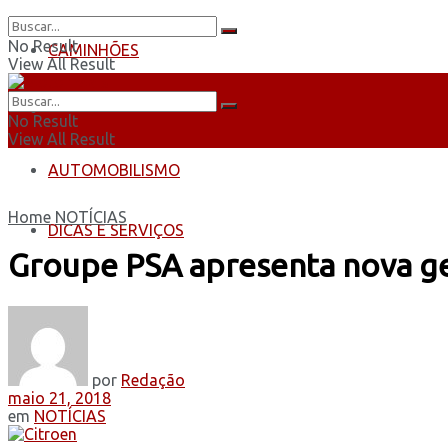
No Result
CAMINHÕES
View All Result
ÔNIBUS
No Result
View All Result
AUTOMOBILISMO
Home
NOTÍCIAS
DICAS E SERVIÇOS
Groupe PSA apresenta nova ge
por
Redação
maio 21, 2018
em
NOTÍCIAS