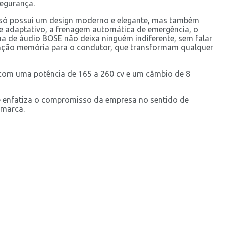
segurança.
ão só possui um design moderno e elegante, mas também
de adaptativo, a frenagem automática de emergência, o
ema de áudio BOSE não deixa ninguém indiferente, sem falar
unção memória para o condutor, que transformam qualquer
 com uma potência de 165 a 260 cv e um câmbio de 8
Ele enfatiza o compromisso da empresa no sentido de
 marca.