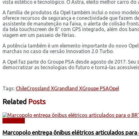
vista estético e tecnológico. O Astra, eleito melhor carro 
A família de produtos da Opel também inclui o novo modelo 
oferece recursos de segurança e conectividade que fazem d
assistente de manutenção na faixa, o alerta de colisão fron
da tela touchscreen de 8″ com GPS integrado, além dos b
viagem em um passeio de férias.
A potência também é um elemento importante do novo Opel 
marchas no caso da versão Innovation 2.0 Turbo.
A Opel faz parte do Groupe PSA desde agosto de 2017. Seu sl
democratizar as tecnologias do futuro e torná-las acessíveis
Tags:
Chile
Crossland X
Grandland X
Groupe PSA
Opel
Related
Posts
NOTÍCIAS
Marcopolo entrega ônibus elétricos articulados para