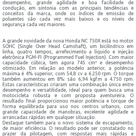
desempenho, grande agilidade e boa facilidade de
condução, em sintonia com as principais tendências e
conceitos da marca, onde os índices de emissão de
poluentes são cada vez mais baixos e os níveis de
segurança cada vez maiores.
A grande novidade da nova Honda NC 750X está no motor
SOHC (Single Over Head Camshaft), um bicilíndrico em
linha, quatro tempos, arrefecimento a líquido e injeção
eletrônica PGM-FI (Programmed Fuel Injection). Com maior
capacidade cúbica, tem agora 745 cm³ e desempenho
otimizado. Em relação ao modelo anterior, a potência
máxima é 4% superior, com 54,8 cv a 6.250 rpm. O torque
também aumentou em 8%: são 6,94 kgf.m a 4.750 rpm.
Estas características criaram uma combinação única entre
desempenho e versatilidade, ideal para quem busca uma
motocicleta robusta e com proposta aventureira. O
resultado final proporcionou maior potência e torque de
forma equilibrada para uso nos centros urbanos, com
grande capacidade de manobras, excelente agilidade e
arrancadas rápidas em qualquer situação.
Destaque também para o novo sistema de escapamento,
de maior eficiência. O resultado pode ser constatado no
prazer da pilotagem, com respostas mais rápidas e