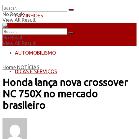
No Result
CAMINHÕES
View All Result
ÔNIBUS
No Result
View All Result
AUTOMOBILISMO
Home
NOTÍCIAS
DICAS E SERVIÇOS
Honda lança nova crossover
NC 750X no mercado
brasileiro