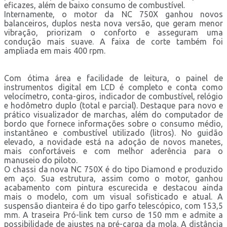
eficazes, além de baixo consumo de combustível.
Internamente, o motor da NC 750X ganhou novos
balanceiros, duplos nesta nova versão, que geram menor
vibração, priorizam o conforto e asseguram uma
condução mais suave. A faixa de corte também foi
ampliada em mais 400 rpm.
Com ótima área e facilidade de leitura, o painel de
instrumentos digital em LCD é completo e conta como
velocímetro, conta-giros, indicador de combustível, relógio
e hodômetro duplo (total e parcial). Destaque para novo e
prático visualizador de marchas, além do computador de
bordo que fornece informações sobre o consumo médio,
instantâneo e combustível utilizado (litros). No guidão
elevado, a novidade está na adoção de novos manetes,
mais confortáveis e com melhor aderência para o
manuseio do piloto.
O chassi da nova NC 750X é do tipo Diamond e produzido
em aço. Sua estrutura, assim como o motor, ganhou
acabamento com pintura escurecida e destacou ainda
mais o modelo, com um visual sofisticado e atual. A
suspensão dianteira é do tipo garfo telescópico, com 153,5
mm. A traseira Pró-link tem curso de 150 mm e admite a
possibilidade de ajustes na pré-carga da mola. A distância