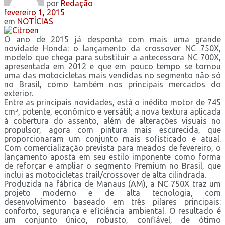
por
Redação
fevereiro 1, 2015
em
NOTÍCIAS
O ano de 2015 já desponta com mais uma grande
novidade Honda: o lançamento da crossover NC 750X,
modelo que chega para substituir a antecessora NC 700X,
apresentada em 2012 e que em pouco tempo se tornou
uma das motocicletas mais vendidas no segmento não só
no Brasil, como também nos principais mercados do
exterior.
Entre as principais novidades, está o inédito motor de 745
cm³, potente, econômico e versátil; a nova textura aplicada
à cobertura do assento, além de alterações visuais no
propulsor, agora com pintura mais escurecida, que
proporcionaram um conjunto mais sofisticado e atual.
Com comercialização prevista para meados de fevereiro, o
lançamento aposta em seu estilo imponente como forma
de reforçar e ampliar o segmento Premium no Brasil, que
inclui as motocicletas trail/crossover de alta cilindrada.
Produzida na fábrica de Manaus (AM), a NC 750X traz um
projeto moderno e de alta tecnologia, com
desenvolvimento baseado em três pilares principais:
conforto, segurança e eficiência ambiental. O resultado é
um conjunto único, robusto, confiável, de ótimo