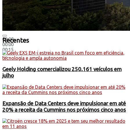
00:00
Recentes
00:00
00:15
Geely Holding comercializou 250.161 veículos em
julho
Expansão de Data Centers deve impulsionar em até
20% a receita da Cummins nos próximos cinco anos