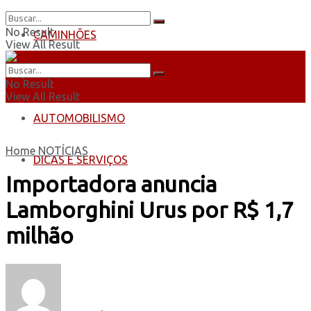
No Result
CAMINHÕES
View All Result
ÔNIBUS
No Result
View All Result
AUTOMOBILISMO
Home
NOTÍCIAS
DICAS E SERVIÇOS
Importadora anuncia
Lamborghini Urus por R$ 1,7
milhão