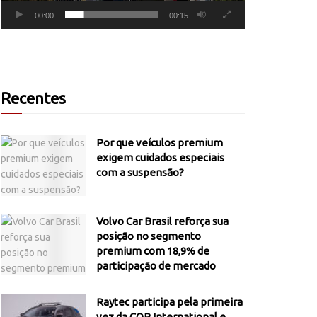
00:00
00:15
Recentes
Por que veículos premium
exigem cuidados especiais
com a suspensão?
Volvo Car Brasil reforça sua
posição no segmento
premium com 18,9% de
participação de mercado
Raytec participa pela primeira
vez da COP International e