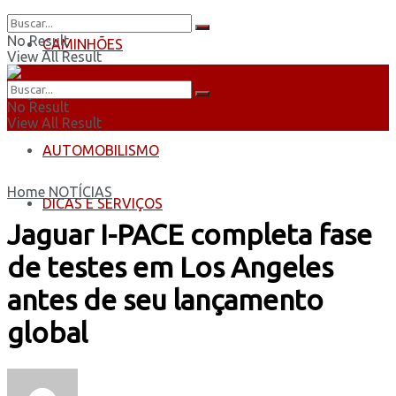
No Result
CAMINHÕES
View All Result
ÔNIBUS
No Result
View All Result
AUTOMOBILISMO
Home
NOTÍCIAS
DICAS E SERVIÇOS
Jaguar I-PACE completa fase
de testes em Los Angeles
antes de seu lançamento
global