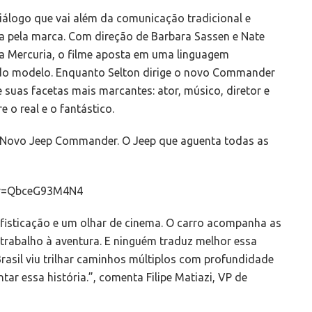
iálogo que vai além da comunicação tradicional e
ia pela marca. Com direção de Barbara Sassen e Nate
a Mercuria, o filme aposta em uma linguagem
e do modelo. Enquanto Selton dirige o novo Commander
 suas facetas mais marcantes: ator, músico, diretor e
 o real e o fantástico.
 “Novo Jeep Commander. O Jeep que aguenta todas as
?v=QbceG93M4N4
fisticação e um olhar de cinema. O carro acompanha as
 trabalho à aventura. E ninguém traduz melhor essa
Brasil viu trilhar caminhos múltiplos com profundidade
tar essa história.”, comenta Filipe Matiazi, VP de