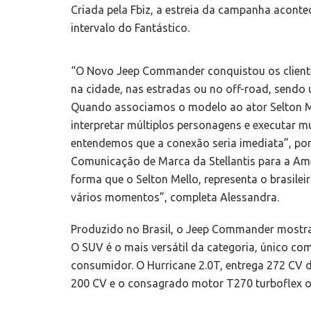
Criada pela Fbiz, a estreia da campanha acont
intervalo do Fantástico.
“O Novo Jeep Commander conquistou os clientes
na cidade, nas estradas ou no off-road, sendo u
Quando associamos o modelo ao ator Selton Mel
interpretar múltiplos personagens e executar mú
entendemos que a conexão seria imediata”, pon
Comunicação de Marca da Stellantis para a A
forma que o Selton Mello, representa o brasile
vários momentos”, completa Alessandra.
Produzido no Brasil, o Jeep Commander mostra 
O SUV é o mais versátil da categoria, único c
consumidor. O Hurricane 2.0T, entrega 272 CV d
200 CV e o consagrado motor T270 turboflex o