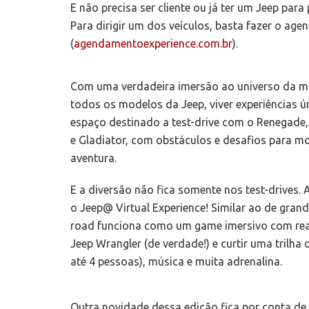
E não precisa ser cliente ou já ter um Jeep para 
Para dirigir um dos veículos, basta fazer o ag
(
agendamentoexperience.com.br
).
Com uma verdadeira imersão ao universo da ma
todos os modelos da Jeep, viver experiências ún
espaço destinado a test-drive com o Renegad
e Gladiator, com obstáculos e desafios para mo
aventura.
E a diversão não fica somente nos test-drives. A
o Jeep@ Virtual Experience! Similar ao de gran
road funciona como um game imersivo com real
Jeep Wrangler (de verdade!) e curtir uma trilha 
até 4 pessoas), música e muita adrenalina.
Outra novidade dessa edição fica por conta de 