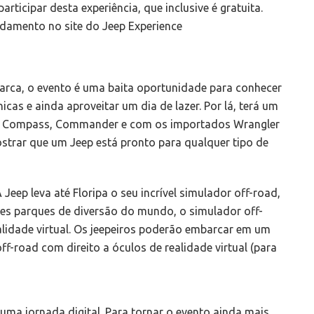
participar desta experiência, que inclusive é gratuita.
endamento no site do Jeep Experience
rca, o evento é uma baita oportunidade para conhecer
icas e ainda aproveitar um dia de lazer. Por lá, terá um
e, Compass, Commander e com os importados Wrangler
strar que um Jeep está pronto para qualquer tipo de
 Jeep leva até Floripa o seu incrível simulador off-road,
des parques de diversão do mundo, o simulador off-
idade virtual. Os jeepeiros poderão embarcar em um
off-road com direito a óculos de realidade virtual (para
uma jornada digital. Para tornar o evento ainda mais