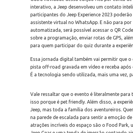
interativo, a Jeep desenvolveu um contato intel
participantes do Jeep Experience 2023 poderão 
assistente virtual no WhatsApp. E não para por a
automatizada, será possível acessar o QR Code 
sobre a programação, enviar rotas de GPS, alé
para quem participar do quiz durante a experiê
Essa jornada digital também vai permitir que o 
pista off-road gravada em vídeo e receba após 
É a tecnologia sendo utilizada, mais uma vez, p
Vale ressaltar que o evento é literalmente par
isso porque é pet friendly. Além disso, a exper
Jeep, mas toda a família dos aventureiros. Qu
na parede de escalada para sentir a emoção de 
atrações incríveis do espaço são o Food Park, u
Jeep Gear e uma tenda de imersão contando ai