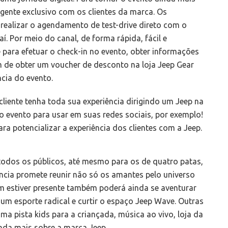
igente exclusivo com os clientes da marca. Os
realizar o agendamento de test-drive direto com o
í. Por meio do canal, de forma rápida, fácil e
para efetuar o check-in no evento, obter informações
m de obter um voucher de desconto na loja Jeep Gear
ncia do evento.
cliente tenha toda sua experiência dirigindo um Jeep na
o evento para usar em suas redes sociais, por exemplo!
ara potencializar a experiência dos clientes com a Jeep.
a todos os públicos, até mesmo para os de quatro patas,
iência promete reunir não só os amantes pelo universo
em estiver presente também poderá ainda se aventurar
um esporte radical e curtir o espaço Jeep Wave. Outras
ma pista kids para a criançada, música ao vivo, loja da
nda mais sobre a marca Jeep.