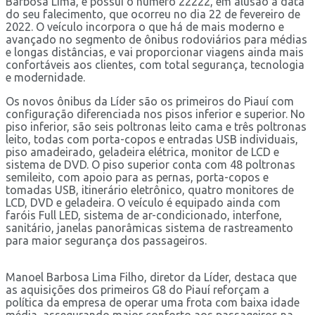
Barbosa Lima, e possui o número 22222, em alusão à data
do seu falecimento, que ocorreu no dia 22 de fevereiro de
2022. O veículo incorpora o que há de mais moderno e
avançado no segmento de ônibus rodoviários para médias
e longas distâncias, e vai proporcionar viagens ainda mais
confortáveis aos clientes, com total segurança, tecnologia
e modernidade.
Os novos ônibus da Líder são os primeiros do Piauí com
configuração diferenciada nos pisos inferior e superior. No
piso inferior, são seis poltronas leito cama e três poltronas
leito, todas com porta-copos e entradas USB individuais,
piso amadeirado, geladeira elétrica, monitor de LCD e
sistema de DVD. O piso superior conta com 48 poltronas
semileito, com apoio para as pernas, porta-copos e
tomadas USB, itinerário eletrônico, quatro monitores de
LCD, DVD e geladeira. O veículo é equipado ainda com
faróis Full LED, sistema de ar-condicionado, interfone,
sanitário, janelas panorâmicas sistema de rastreamento
para maior segurança dos passageiros.
Manoel Barbosa Lima Filho, diretor da Líder, destaca que
as aquisições dos primeiros G8 do Piauí reforçam a
política da empresa de operar uma frota com baixa idade
média, assegurando maior conforto aos passageiros na