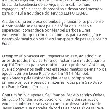
busca da Excelência de Serviços, com cabine mais
espaçosa, três classes de assentos e dessa vez trazendo
para o Piauí a novidade do serviço LEITO CAMA.
A Líder é uma empresa de ônibus genuinamente piauiense.
A companhia se destaca pela história de sucesso e
superação, comandada por Manoel Barbosa Lima,
empreendedor que criou os caminhos para a evolução e
desenvolvimento do setor do transporte de passageiros no
Piauí.
O empresário nasceu em Regeneração-PI e, ao atingir 18
anos de idade, tirou carteira de motorista e mudou para a
capital Teresina para ser motorista do professor Antilhon,
que lecionava nos melhores estabelecimentos de ensino da
época, como o Liceu Piauiense. Em 1964, Manoel,
apaixonado pelas estradas piauienses, compra seu
primeiro ônibus e passou a fazer as rotas para São João
do Piauí e Oeiras-Teresina.
Com um ônibus apenas, Seu Manoel fazia o roteiro Oeiras,
Simplício Mendes e São João, e, em uma dessas idas e
vindas, conheceu e se casou com a professora Maria de
Jesus Ferraz, sua parceira de todas as horas. O casal teve