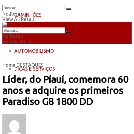
No Result
CAMINHÕES
View All Result
ÔNIBUS
No Result
View All Result
AUTOMOBILISMO
Home
DESTAQUES
DICAS E SERVIÇOS
Líder, do Piauí, comemora 60
anos e adquire os primeiros
Paradiso G8 1800 DD