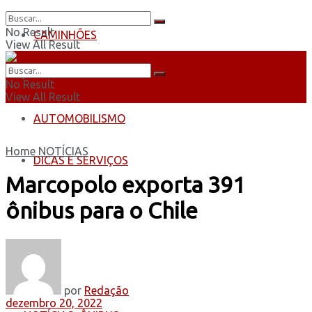
No Result
CAMINHÕES
View All Result
ÔNIBUS
No Result
View All Result
AUTOMOBILISMO
Home
NOTÍCIAS
DICAS E SERVIÇOS
Marcopolo exporta 391
ônibus para o Chile
por
Redação
dezembro 20, 2022