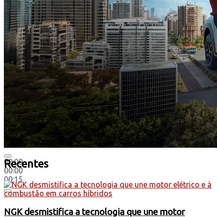
00:00
Recentes
00:00
00:15
NGK desmistifica a tecnologia que une motor