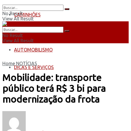
No Result
CAMINHÕES
View All Result
ÔNIBUS
No Result
View All Result
AUTOMOBILISMO
Home
NOTÍCIAS
DICAS E SERVIÇOS
Mobilidade: transporte
público terá R$ 3 bi para
modernização da frota