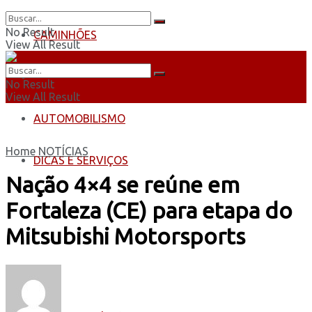
No Result
CAMINHÕES
View All Result
ÔNIBUS
No Result
View All Result
AUTOMOBILISMO
Home
NOTÍCIAS
DICAS E SERVIÇOS
Nação 4×4 se reúne em
Fortaleza (CE) para etapa do
Mitsubishi Motorsports