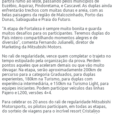
partirá rumo ao leste, passando pelos municípios de
Euzébio, Aquiraz, Pindoretama, e Cascavel. As duplas ainda
enfrentarão trechos com muitas dunas e areia, com as
belas paisagens da região de Malcozinhado, Porto das
Dunas, Sabiaguaba e Praia do Futuro.
"A etapa de Fortaleza é sempre muito bonita e guarda
muitos desafios para os participantes. Teremos duplas do
País inteiro compartilhando momentos alegres e de
diversão", comenta Fernando Julianelli, diretor de
Marketing da Mitsubishi Motors.
No rali de regularidade, vence quem completar o trajeto no
tempo estipulado pela organização da prova. Perdem
pontos aqueles que aceleram demais ou que vão muito
devagar. Na etapa, serão aproximadamente 200km de
percurso para a categoria Graduados, para duplas
experientes, 180km na Turismo, para duplas com
experiência intermediária, e 150km na Turismo Light, para
equipes iniciantes. Podem participar veículos das linhas
Pajero e L200, versões 4×4.
Para celebrar os 20 anos do rali de regularidade Mitsubishi
Motorsports, os pilotos participam, em todas as etapas,
do sorteio de viagens para o incrível resort Cristalino