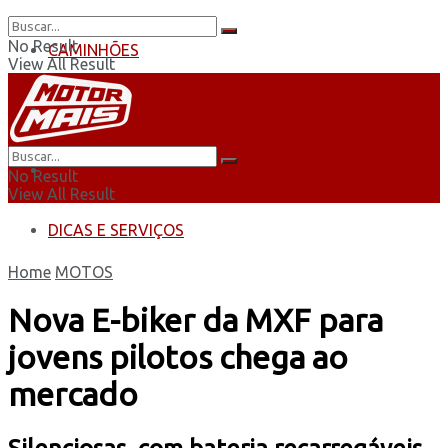
No Result
CAMINHÕES
View All Result
ÔNIBUS
AUTOMOBILISMO
No Result
View All Result
DICAS E SERVIÇOS
Home
MOTOS
Nova E-biker da MXF para
jovens pilotos chega ao
mercado