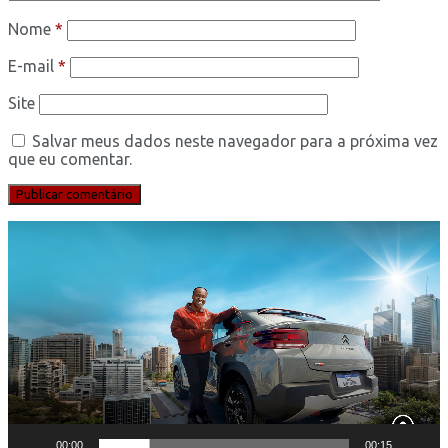
Nome
*
E-mail
*
Site
Salvar meus dados neste navegador para a próxima vez
que eu comentar.
Tocador
de
vídeo
00:00
00:15