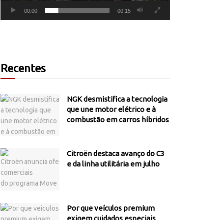
00:00
00:15
Recentes
NGK desmistifica a tecnologia
que une motor elétrico e à
combustão em carros híbridos
Citroën destaca avanço do C3
e da linha utilitária em julho
Por que veículos premium
exigem cuidados especiais