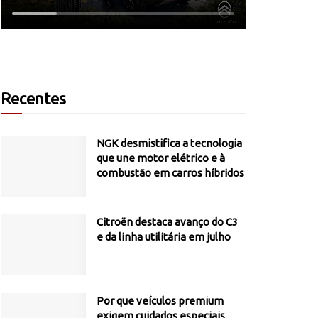
Recentes
NGK desmistifica a tecnologia
que une motor elétrico e à
combustão em carros híbridos
Citroën destaca avanço do C3
e da linha utilitária em julho
Por que veículos premium
exigem cuidados especiais