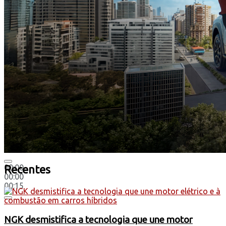
00:00
Recentes
00:00
00:15
NGK desmistifica a tecnologia que une motor