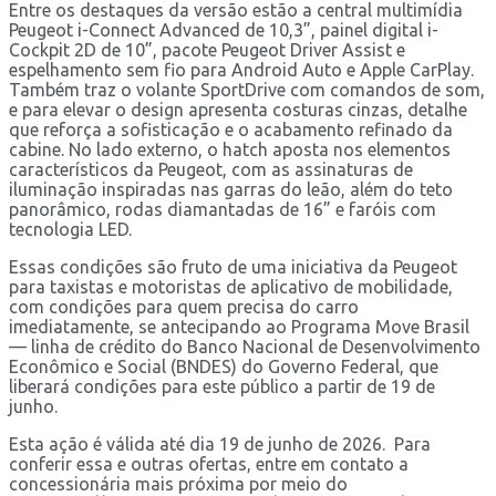
Entre os destaques da versão estão a central multimídia
Peugeot i-Connect Advanced de 10,3”, painel digital i-
Cockpit 2D de 10”, pacote Peugeot Driver Assist e
espelhamento sem fio para Android Auto e Apple CarPlay.
Também traz o volante SportDrive com comandos de som,
e para elevar o design apresenta costuras cinzas, detalhe
que reforça a sofisticação e o acabamento refinado da
cabine. No lado externo, o hatch aposta nos elementos
característicos da Peugeot, com as assinaturas de
iluminação inspiradas nas garras do leão, além do teto
panorâmico, rodas diamantadas de 16” e faróis com
tecnologia LED.
Essas condições são fruto de uma iniciativa da Peugeot
para taxistas e motoristas de aplicativo de mobilidade,
com condições para quem precisa do carro
imediatamente, se antecipando ao Programa Move Brasil
— linha de crédito do Banco Nacional de Desenvolvimento
Econômico e Social (BNDES) do Governo Federal, que
liberará condições para este público a partir de 19 de
junho.
Esta ação é válida até dia 19 de junho de 2026. Para
conferir essa e outras ofertas, entre em contato a
concessionária mais próxima por meio do