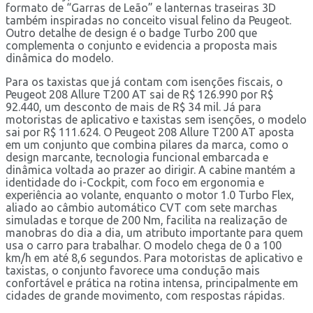
formato de “Garras de Leão” e lanternas traseiras 3D
também inspiradas no conceito visual felino da Peugeot.
Outro detalhe de design é o badge Turbo 200 que
complementa o conjunto e evidencia a proposta mais
dinâmica do modelo.
Para os taxistas que já contam com isenções fiscais, o
Peugeot 208 Allure T200 AT sai de R$ 126.990 por R$
92.440, um desconto de mais de R$ 34 mil. Já para
motoristas de aplicativo e taxistas sem isenções, o modelo
sai por R$ 111.624. O Peugeot 208 Allure T200 AT aposta
em um conjunto que combina pilares da marca, como o
design marcante, tecnologia funcional embarcada e
dinâmica voltada ao prazer ao dirigir. A cabine mantém a
identidade do i-Cockpit, com foco em ergonomia e
experiência ao volante, enquanto o motor 1.0 Turbo Flex,
aliado ao câmbio automático CVT com sete marchas
simuladas e torque de 200 Nm, facilita na realização de
manobras do dia a dia, um atributo importante para quem
usa o carro para trabalhar. O modelo chega de 0 a 100
km/h em até 8,6 segundos. Para motoristas de aplicativo e
taxistas, o conjunto favorece uma condução mais
confortável e prática na rotina intensa, principalmente em
cidades de grande movimento, com respostas rápidas.