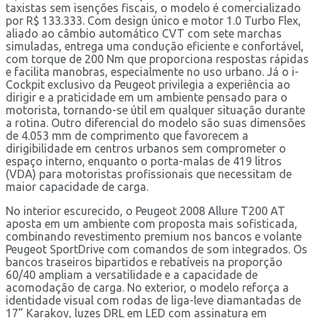
taxistas sem isenções fiscais, o modelo é comercializado
por R$ 133.333. Com design único e motor 1.0 Turbo Flex,
aliado ao câmbio automático CVT com sete marchas
simuladas, entrega uma condução eficiente e confortável,
com torque de 200 Nm que proporciona respostas rápidas
e facilita manobras, especialmente no uso urbano. Já o i-
Cockpit exclusivo da Peugeot privilegia a experiência ao
dirigir e a praticidade em um ambiente pensado para o
motorista, tornando-se útil em qualquer situação durante
a rotina. Outro diferencial do modelo são suas dimensões
de 4.053 mm de comprimento que favorecem a
dirigibilidade em centros urbanos sem comprometer o
espaço interno, enquanto o porta-malas de 419 litros
(VDA) para motoristas profissionais que necessitam de
maior capacidade de carga.
No interior escurecido, o Peugeot 2008 Allure T200 AT
aposta em um ambiente com proposta mais sofisticada,
combinando revestimento premium nos bancos e volante
Peugeot SportDrive com comandos de som integrados. Os
bancos traseiros bipartidos e rebatíveis na proporção
60/40 ampliam a versatilidade e a capacidade de
acomodação de carga. No exterior, o modelo reforça a
identidade visual com rodas de liga-leve diamantadas de
17” Karakoy, luzes DRL em LED com assinatura em