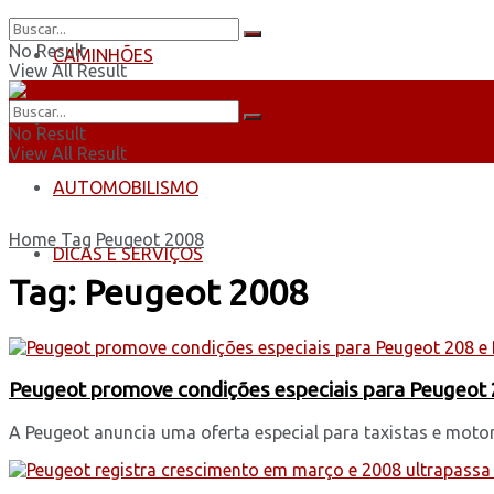
No Result
CAMINHÕES
View All Result
ÔNIBUS
No Result
View All Result
AUTOMOBILISMO
Home
Tag
Peugeot 2008
DICAS E SERVIÇOS
Tag:
Peugeot 2008
Peugeot promove condições especiais para Peugeot 2
A Peugeot anuncia uma oferta especial para taxistas e motori