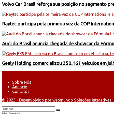
Volvo Car Brasil reforça sua posição no segmento 
Raytec participa pela primeira vez da COP Internati
Audi do Brasil anuncia chegada de showcar da Fórmu
Geely Holding comercializou 250.161 veículos em jul
Sobre Nós
Anuncie
Contatos
© 2023 - Desenvolvido por webmundo Soluções Interativas
No Result