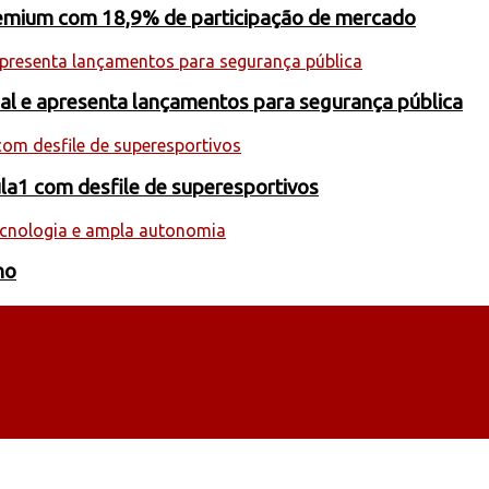
premium com 18,9% de participação de mercado
onal e apresenta lançamentos para segurança pública
la1 com desfile de superesportivos
ho