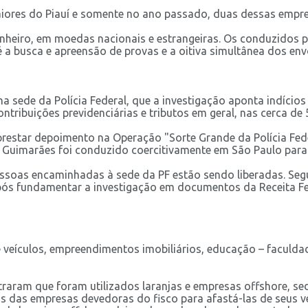
iores do Piauí e somente no ano passado, duas dessas empres
nheiro, em moedas nacionais e estrangeiras. Os conduzidos 
é a busca e apreensão de provas e a oitiva simultânea dos env
 sede da Polícia Federal, que a investigação aponta indício
tribuições previdenciárias e tributos em geral, nas cerca de
estar depoimento na Operação "Sorte Grande da Polícia Feder
o Guimarães foi conduzido coercitivamente em São Paulo par
ssoas encaminhadas à sede da PF estão sendo liberadas. Seg
 após fundamentar a investigação em documentos da Receita F
veículos, empreendimentos imobiliários, educação – faculdade
traram que foram utilizados laranjas e empresas offshore, sedi
 das empresas devedoras do fisco para afastá-las de seus ver