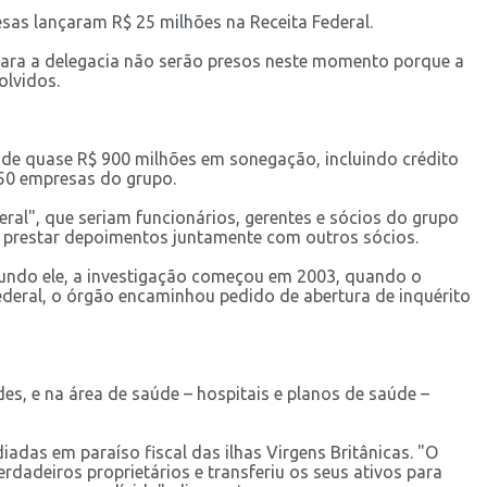
as lançaram R$ 25 milhões na Receita Federal.
para a delegacia não serão presos neste momento porque a
olvidos.
s de quase R$ 900 milhões em sonegação, incluindo crédito
 50 empresas do grupo.
al", que seriam funcionários, gerentes e sócios do grupo
a prestar depoimentos juntamente com outros sócios.
undo ele, a investigação começou em 2003, quando o
ederal, o órgão encaminhou pedido de abertura de inquérito
s, e na área de saúde – hospitais e planos de saúde –
adas em paraíso fiscal das ilhas Virgens Britânicas. "O
dadeiros proprietários e transferiu os seus ativos para