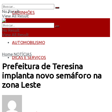
No Result
CAMINHÕES
View All Result
ÔNIBUS
No Result
View All Result
AUTOMOBILISMO
Home
NOTÍCIAS
DICAS E SERVIÇOS
Prefeitura de Teresina
implanta novo semáforo na
zona Leste