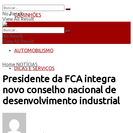
No Result
CAMINHÕES
View All Result
ÔNIBUS
No Result
View All Result
AUTOMOBILISMO
Home
NOTÍCIAS
DICAS E SERVIÇOS
Presidente da FCA integra
novo conselho nacional de
desenvolvimento industrial