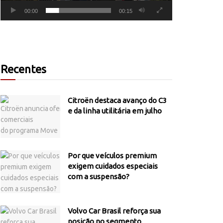
00:00
00:15
Recentes
Citroën destaca avanço do C3
e da linha utilitária em julho
Por que veículos premium
exigem cuidados especiais
com a suspensão?
Volvo Car Brasil reforça sua
posição no segmento