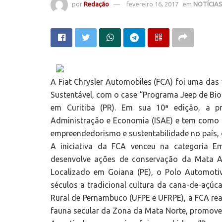
por
Redação
fevereiro 16, 2017
em
NOTÍCIA
A Fiat Chrysler Automobiles (FCA) foi uma da
Sustentável, com o case “Programa Jeep de Bi
em Curitiba (PR). Em sua 10ª edição, a pr
Administração e Economia (ISAE) e tem como o
empreendedorismo e sustentabilidade no país,
A iniciativa da FCA venceu na categoria E
desenvolve ações de conservação da Mata At
Localizado em Goiana (PE), o Polo Automoti
séculos a tradicional cultura da cana-de-açúca
Rural de Pernambuco (UFPE e UFRPE), a FCA real
fauna secular da Zona da Mata Norte, promoven