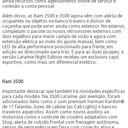
ainda recursos como agendamento online de serviço e
conexão a conta pessoal.
Além disso, as Ram 2500 e 3500 agora vêm com alerta de
ocupantes ou objetos no banco traseiro e divisor de
caçamba que pode servir ainda como extensor. No exterior,
completam o pacote os novos retrovisores externos com
dois espelhos para maior campo de visão e agora com
extensão elétrica ao invés do ajuste manual, bem como
LED de alta performance posicionado para frente, em
adição ao direcionado para trás. E para as duas picapes, a
versão Laramie Night Edition recebeu um exclusivo capô
esportivo, como mais um diferencial estético.
Ram 3500
Importante destacar que também há novidades específicas
para cada modelo. Na 3500 Laramie, por exemplo, foram
adicionados itens como o som premium Harman Kardon®
de 17 falantes, luzes de cabine (as Cab Lights) e bancos
traseiros aquecidos. Assim como novos auxílios ao
motorista como o controle de cruzeiro adaptativo com
Stop, alerta de colisão frontal com frenagem autônoma,
sensor de permanência em faixa com correção ativa e