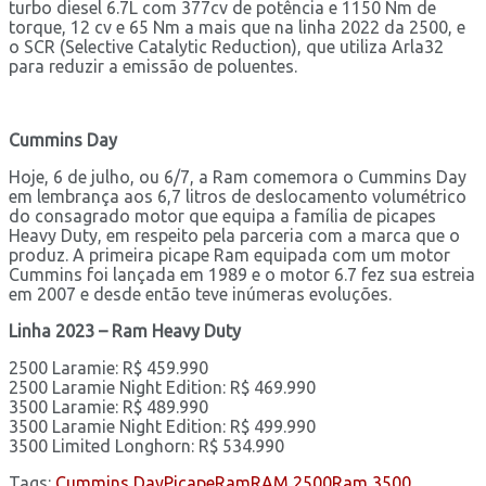
turbo diesel 6.7L com 377cv de potência e 1150 Nm de
torque, 12 cv e 65 Nm a mais que na linha 2022 da 2500, e
o SCR (Selective Catalytic Reduction), que utiliza Arla32
para reduzir a emissão de poluentes.
Cummins Day
Hoje, 6 de julho, ou 6/7, a Ram comemora o Cummins Day
em lembrança aos 6,7 litros de deslocamento volumétrico
do consagrado motor que equipa a família de picapes
Heavy Duty, em respeito pela parceria com a marca que o
produz. A primeira picape Ram equipada com um motor
Cummins foi lançada em 1989 e o motor 6.7 fez sua estreia
em 2007 e desde então teve inúmeras evoluções.
Linha 2023 – Ram Heavy Duty
2500 Laramie: R$ 459.990
2500 Laramie Night Edition: R$ 469.990
3500 Laramie: R$ 489.990
3500 Laramie Night Edition: R$ 499.990
3500 Limited Longhorn: R$ 534.990
Tags:
Cummins Day
Picape
Ram
RAM 2500
Ram 3500