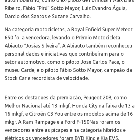
automobilismo, como o ex-piloto de Fórmula 1 Alex Dias
Ribeiro, Fábio “Pirú” Sotto Mayor, Luiz Evandro Águia,
Darcio dos Santos e Suzane Carvalho.
Na categoria motocicletas, a Royal Enfield Super Meteor
650 foi a vencedora, levando o Prêmio Motocicleta
Abiauto “Josias Silveira”. A Abiauto também reconheceu
personalidades e iniciativas que contribuíram para o
setor automotivo, como o piloto José Carlos Pace, o
museu Carde, e o piloto Fábio Sotto Mayor, campeão da
Stock Car e recordista de velocidade.
Entre os destaques da premiação, Peugeot 208, como
Melhor Nacional até 13 mkgf, Honda City na faixa de 13 a
16 mkgf, e Citroën C3 You entre os modelos acima de 16
mkgf. A Ram Rampage e a Ford F-150Nas foram os
vencedores entre as picapes e na categoria híbridos e
elétricos os vencedores foram BYD King e Kia EV5.