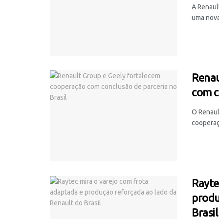
A Renaul
uma nova
Renau
com c
O Renaul
cooperaç
Rayte
produ
Brasil