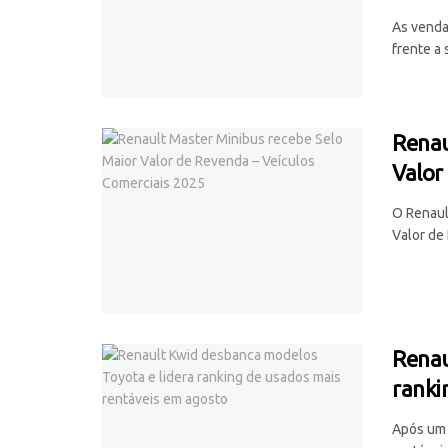
As venda
frente a 
Renau
Valor
O Renaul
Valor de 
Renau
ranki
Após um 