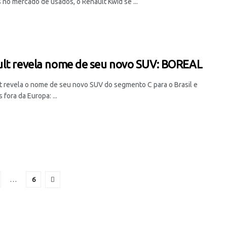
 no mercado de usados, o Renault Kwid se ...
lt revela nome de seu novo SUV: BOREAL
t revela o nome de seu novo SUV do segmento C para o Brasil e
fora da Europa: ...
…
6