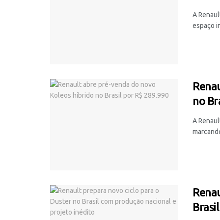
A Renaul
espaço in
Renau
no Br
A Renault
marcando
Renau
Brasi