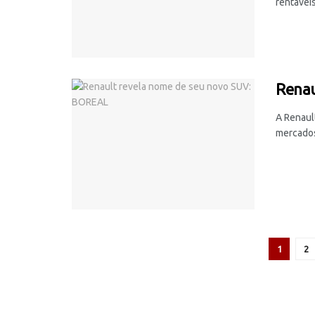
rentáveis
Renau
A Renaul
mercados 
1
2