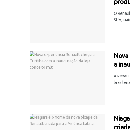
produ
O Renaul
SUV, maio
Nova 
a ina
A Renaul
brasileir
Niaga
criad