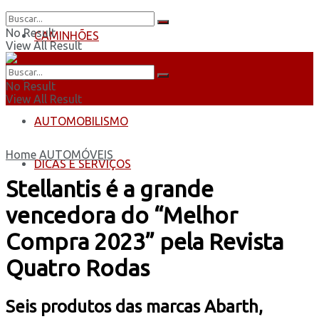
No Result
CAMINHÕES
View All Result
ÔNIBUS
No Result
View All Result
AUTOMOBILISMO
Home
AUTOMÓVEIS
DICAS E SERVIÇOS
Stellantis é a grande
vencedora do “Melhor
Compra 2023” pela Revista
Quatro Rodas
Seis produtos das marcas Abarth,