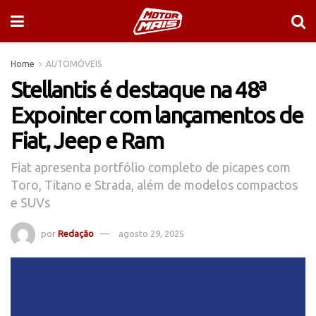
Home
AUTOMÓVEIS
Stellantis é destaque na 48ª
Expointer com lançamentos de
Fiat, Jeep e Ram
Fiat apresenta portfólio completo de picapes com
Toro, Titano e Strada, além de modelos compactos
e SUVs
por
Redação
agosto 29, 2025